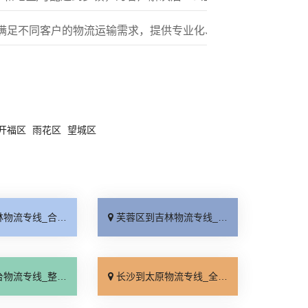
满足不同客户的物流运输需求，提供专业化、标准化的多元服务
开福区
雨花区
望城区
线_合同承运「多年经验」
芙蓉区到吉林物流专线_高效运输「诚信经营」
线_整车配货「来电咨询」
长沙到太原物流专线_全程直达「合理收费」