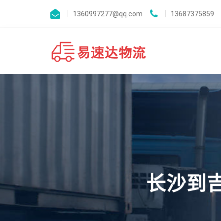
1360997277@qq.com
13687375859
长沙到